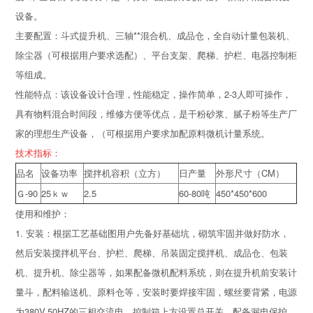
设备。
主要配置：斗式提升机、三轴**混合机、成品仓，全自动计量包装机、
除尘器（可根据用户要求选配）、平台支架、爬梯、护栏、电器控制柜
等组成。
性能特点：该设备设计合理，性能稳定，操作简单，2-3人即可操作，
具有物料混合时间段，维修方便等优点，是干粉砂浆、腻子粉等生产厂
家的理想生产设备，（可根据用户要求加配原料微机计量系统。
技术指标：
品名
设备功率
搅拌机容积（立方）
日产量
外形尺寸（CM）
Ｇ-90
25ｋｗ
2.5
60-80吨
450*450*600
使用和维护：
1. 安装：根据工艺基础图用户先备好基础坑，砌筑牢固并做好防水，
然后安装搅拌机平台、护栏、爬梯、吊装固定搅拌机、成品仓、包装
机、提升机、除尘器等，如果配备微机配料系统，则在提升机前安装计
量斗，配料输送机、原料仓等，安装时要焊接牢固，螺丝要背紧，电源
为380V,50HZ的三相交流电，控制箱上方设置总开关，配备漏电保护